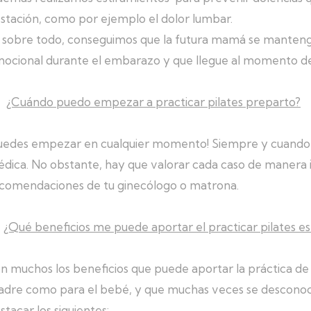
stación, como por ejemplo el dolor lumbar.
 sobre todo, conseguimos que la futura mamá se mantenga 
ocional durante el embarazo y que llegue al momento del
¿Cuándo puedo empezar a practicar pilates preparto?
uedes empezar en cualquier momento! Siempre y cuando 
dica. No obstante, hay que valorar cada caso de manera in
comendaciones de tu ginecólogo o matrona.
¿Qué beneficios me puede aportar el practicar pilates
n muchos los beneficios que puede aportar la práctica de 
dre como para el bebé, y que muchas veces se descono
stacar los siguientes: