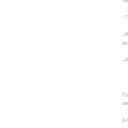
de
-T
-P
li
-P
Co
de
En