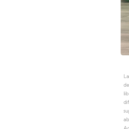
L
de
li
di
su
ab
Ad