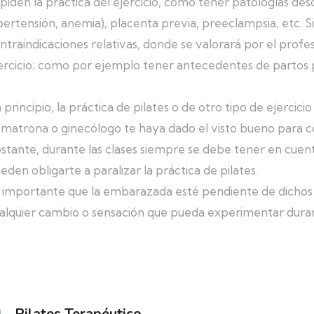
piden la práctica del ejercicio, como tener patologías desc
pertensión, anemia), placenta previa, preeclampsia, etc. 
ntraindicaciones relativas, donde se valorará por el profes
ercicio; como por ejemplo tener antecedentes de partos 
 principio, la práctica de pilates o de otro tipo de ejercici
 matrona o ginecólogo te haya dado el visto bueno para c
stante, durante las clases siempre se debe tener en cuent
eden obligarte a paralizar la práctica de pilates.
 importante que la embarazada esté pendiente de dichos s
alquier cambio o sensación que pueda experimentar duran
Pilates Terapéutico