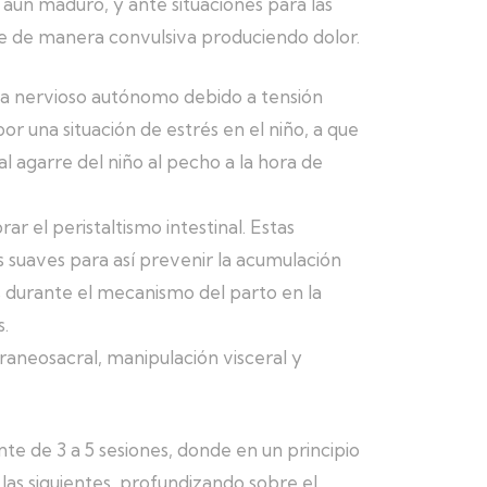
aún maduro, y ante situaciones para las
ae de manera convulsiva produciendo dolor.
tema nervioso autónomo debido a tensión
r una situación de estrés en el niño, a que
l agarre del niño al pecho a la hora de
ar el peristaltismo intestinal. Estas
s suaves para así prevenir la acumulación
s durante el mecanismo del parto en la
s.
craneosacral, manipulación visceral y
te de 3 a 5 sesiones, donde en un principio
as siguientes, profundizando sobre el