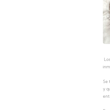
Lo
inm
Se 
y q
ent