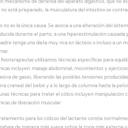
un mecanismo de defensa del aparato digestivo, que no es 
 no está preparado, la musculatura del intestino se contr
o no es la única causa. Se asocia a una alteración del sis
ducida durante el parto, a una hiperestimulación causada po
madre tenga una dieta muy rica en lácteos o incluso a un ma
mar.
 fisioterapeutas utilizamos técnicas específicas para equilibr
nicas incluyen: masaje abdominal, movimientos y ejercicio
esiva de gases, liberando las posibles tensiones producida
era craneal del bebé y a lo largo de columna hasta la pelvi
unas técnicas para tratar el cólico incluyen manipulación 
nicas de liberación muscular
tratamiento para los cólicos del lactante consta normalmen
trabaja de manera más suave sobre la zona más externa y l