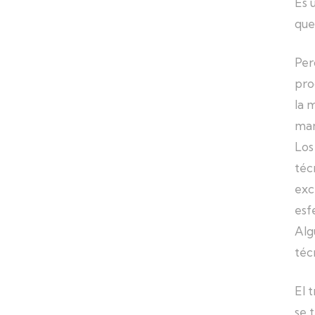
Es 
que
Per
pro
la 
ma
Los
téc
exc
esf
Alg
téc
El 
se 